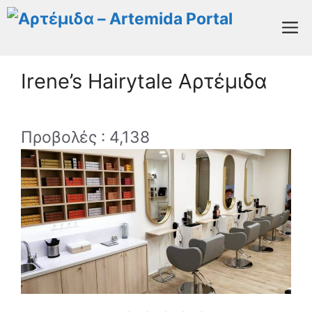
Μετάβαση
M
σε
περιεχόμενο
Irene’s Hairytale Αρτέμιδα
Προβολές :
4,138