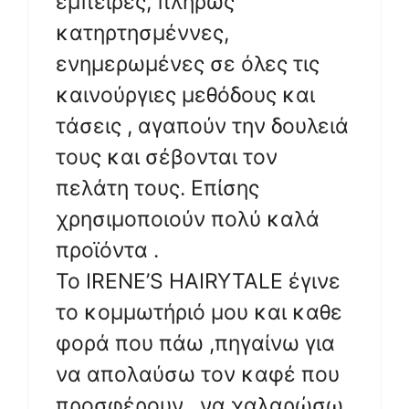
έμπειρες, πλήρως
κατηρτησμέννες,
ενημερωμένες σε όλες τις
καινούργιες μεθόδους και
τάσεις , αγαπούν την δουλειά
τους και σέβονται τον
πελάτη τους. Επίσης
χρησιμοποιούν πολύ καλά
προϊόντα .
Το IRENE’S HAIRYTALE έγινε
το κομμωτήριό μου και καθε
φορά που πάω ,πηγαίνω για
να απολαύσω τον καφέ που
προσφέρουν , να χαλαρώσω