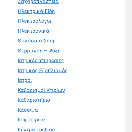
Ζαχαροπλαστεία
Ηλεκτρικά Είδη
Ηλεκτρολόγοι
Ηλεκτρονικά
Θαλάσσια Σπορ
Θέρμανση – Ψύξη
Ιατρικές Υπηρεσίες
Ιατρικός Εξοπλισμός
Ιατροί
Καθαρισμοί Κτιρίων
Καθαριστήρια
Καύσιμα
Καφετέριες
Κέντρα ευεξίας