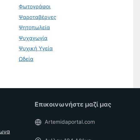
Φωτογράφοι
Ψαροταβέρνες
Ψητοπωλεία
Ψυχαγωγία
Ψυχική Υγεία
Ωδεία
Επικοινωνήστε μαζί μας
Artemidaportal.com
φωνα