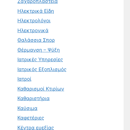
Ζαχαροπλαστεία
Ηλεκτρικά Είδη
Ηλεκτρολόγοι
Ηλεκτρονικά
Θαλάσσια Σπορ
Θέρμανση – Ψύξη
Ιατρικές Υπηρεσίες
Ιατρικός Εξοπλισμός
Ιατροί
Καθαρισμοί Κτιρίων
Καθαριστήρια
Καύσιμα
Καφετέριες
Κέντρα ευεξίας