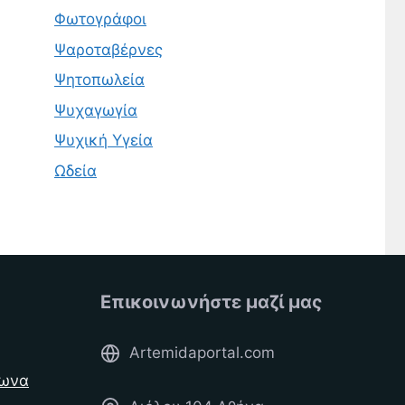
Φωτογράφοι
Ψαροταβέρνες
Ψητοπωλεία
Ψυχαγωγία
Ψυχική Υγεία
Ωδεία
Επικοινωνήστε μαζί μας
Artemidaportal.com
φωνα